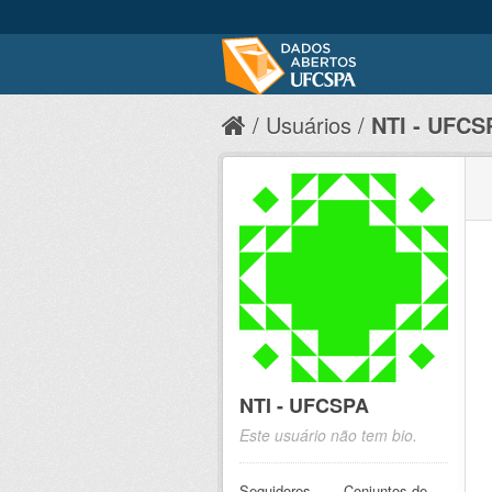
Usuários
NTI - UFCS
NTI - UFCSPA
Este usuário não tem bio.
Seguidores
Conjuntos de