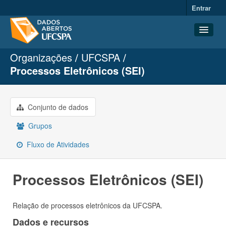
Entrar
Organizações
UFCSPA
Conjuntos de dados
Processos Eletrônicos (SEI)
Organizações
Grupos
Conjunto de dados
Sobre
Grupos
Fluxo de Atividades
Processos Eletrônicos (SEI)
Relação de processos eletrônicos da UFCSPA.
Dados e recursos