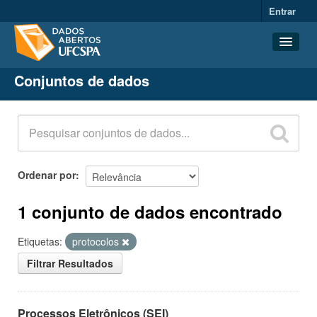
Entrar
Conjuntos de dados
Conjuntos de dados
Organizações
Grupos
Sobre
Ordenar por
1 conjunto de dados encontrado
Etiquetas:
protocolos
Filtrar Resultados
Processos Eletrônicos (SEI)