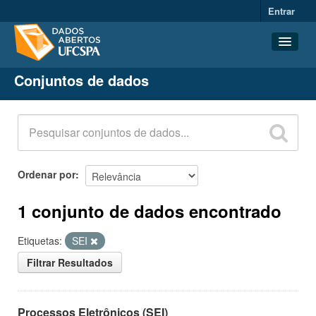
Entrar
Conjuntos de dados
Conjuntos de dados
Organizações
Grupos
Sobre
Ordenar por
1 conjunto de dados encontrado
Etiquetas:
SEI
Filtrar Resultados
Processos Eletrônicos (SEI)