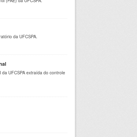
ntil (PAE) da UFCSPA.
oratório da UFCSPA.
nal
al da UFCSPA extraída do controle