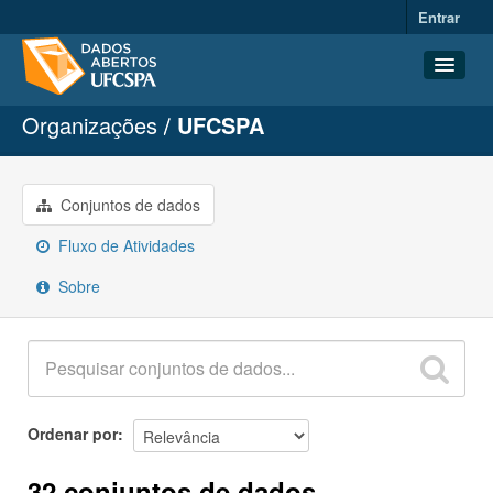
Entrar
Organizações
UFCSPA
Conjuntos de dados
Organizações
Grupos
Conjuntos de dados
Sobre
Fluxo de Atividades
Sobre
Ordenar por
32 conjuntos de dados