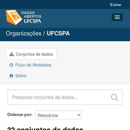
Entrar
Organizações
UFCSPA
Conjuntos de dados
Organizações
Grupos
Conjuntos de dados
Sobre
Fluxo de Atividades
Sobre
Ordenar por
32 conjuntos de dados