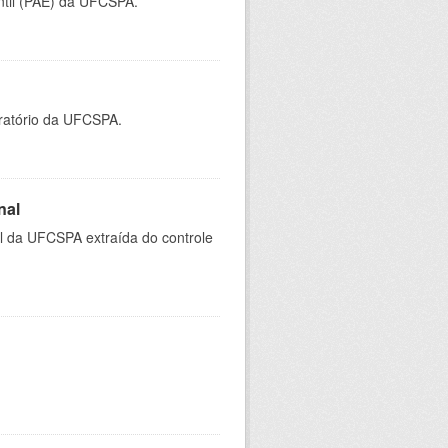
ntil (PAE) da UFCSPA.
oratório da UFCSPA.
nal
al da UFCSPA extraída do controle