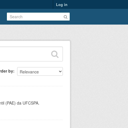
Log in
rder by
ntil (PAE) da UFCSPA.