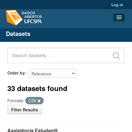
Log in
Datasets
Datasets
Organizations
Groups
About
Order by
33 datasets found
Formats:
CSV
Filter Results
Assistência Estudantil