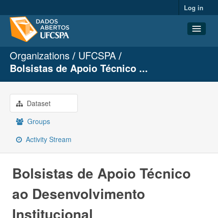
Log in
Organizations
UFCSPA
Datasets
Bolsistas de Apoio Técnico ...
Organizations
Groups
Dataset
About
Groups
Activity Stream
Bolsistas de Apoio Técnico
ao Desenvolvimento
Institucional