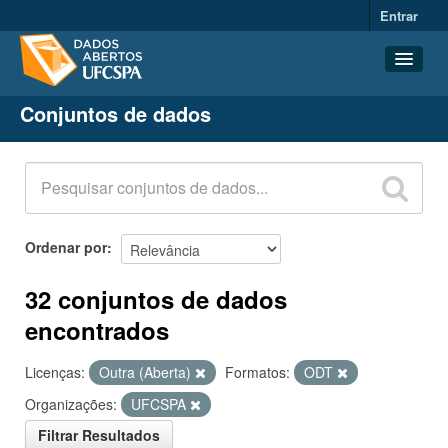
Entrar
Conjuntos de dados
Conjuntos de dados
Organizações
Grupos
Sobre
Ordenar por
32 conjuntos de dados
encontrados
Licenças:
Outra (Aberta)
Formatos:
ODT
Organizações:
UFCSPA
Filtrar Resultados