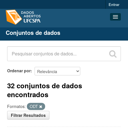
Entrar
Conjuntos de dados
Conjuntos de dados
Organizações
Grupos
Sobre
Ordenar por
32 conjuntos de dados
encontrados
Formatos:
ODT
Filtrar Resultados