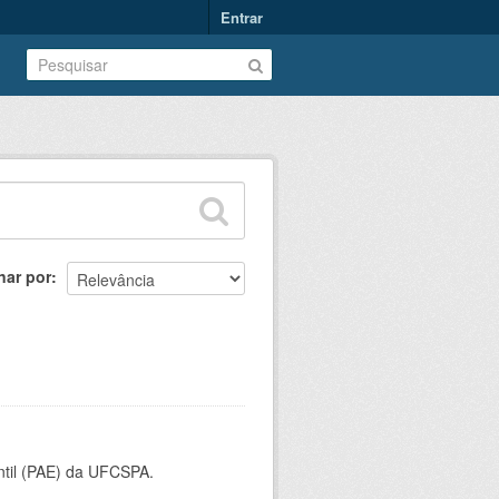
Entrar
nar por
ntil (PAE) da UFCSPA.