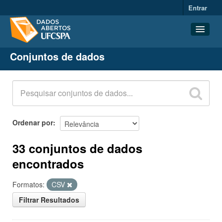
Entrar
Conjuntos de dados
Conjuntos de dados
Organizações
Grupos
Sobre
Ordenar por
33 conjuntos de dados
encontrados
Formatos:
CSV
Filtrar Resultados