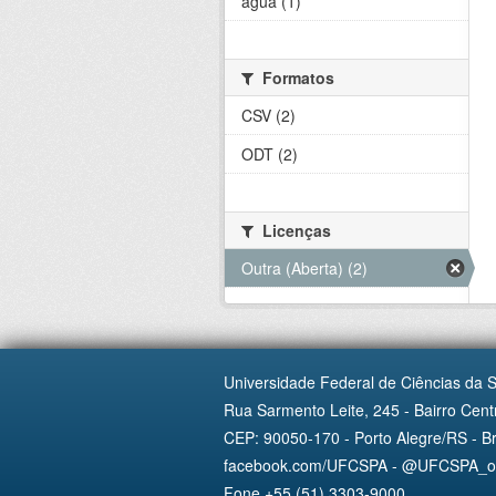
água (1)
Formatos
CSV (2)
ODT (2)
Licenças
Outra (Aberta) (2)
Universidade Federal de Ciências da 
Rua Sarmento Leite, 245 - Bairro Centr
CEP: 90050-170 - Porto Alegre/RS - Br
facebook.com/UFCSPA - @UFCSPA_ofi
Fone +55 (51) 3303-9000