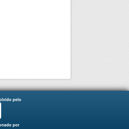
lvido pelo
onado por