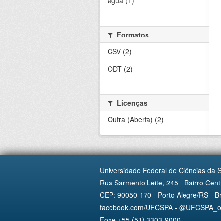
água (1)
Formatos
CSV (2)
ODT (2)
Licenças
Outra (Aberta) (2)
Universidade Federal de Ciências da 
Rua Sarmento Leite, 245 - Bairro Centr
CEP: 90050-170 - Porto Alegre/RS - Br
facebook.com/UFCSPA - @UFCSPA_ofi
Fone +55 (51) 3303-9000