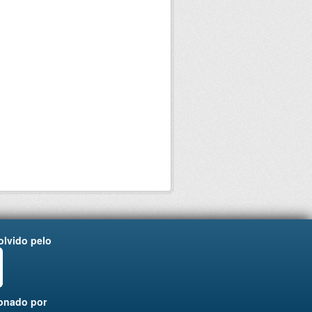
lvido pelo
onado por