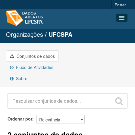
Entrar
Organizações
UFCSPA
Conjuntos de dados
Organizações
Grupos
Conjuntos de dados
Sobre
Fluxo de Atividades
Sobre
Ordenar por
2 conjuntos de dados