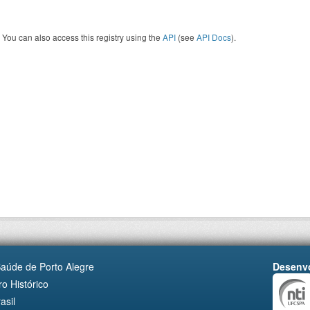
You can also access this registry using the
API
(see
API Docs
).
Saúde de Porto Alegre
Desenvo
o Histórico
asil