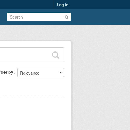
Log in
rder by