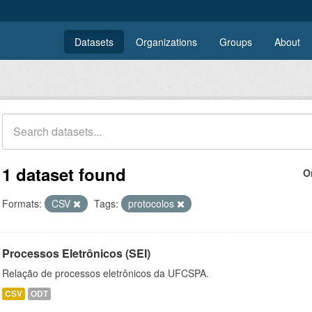
Datasets
Organizations
Groups
About
1 dataset found
O
Formats:
CSV
Tags:
protocolos
Processos Eletrônicos (SEI)
Relação de processos eletrônicos da UFCSPA.
CSV
ODT