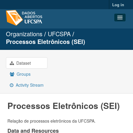
Log in
Organizations
UFCSPA
Datasets
Processos Eletrônicos (SEI)
Organizations
Groups
Dataset
About
Groups
Activity Stream
Processos Eletrônicos (SEI)
Relação de processos eletrônicos da UFCSPA.
Data and Resources