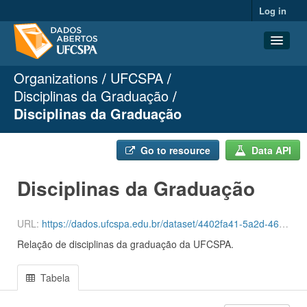
Log in
Organizations
UFCSPA
Datasets
Disciplinas da Graduação
Organizations
Disciplinas da Graduação
Groups
About
Go to resource
Data API
Disciplinas da Graduação
URL:
https://dados.ufcspa.edu.br/dataset/4402fa41-5a2d-46ee-a88d-ab5c96fef96b/resource/a0e69e41-ee4e-4726-88e3-cb86eb6d9a7b/download/disciplinas_graduacao.csv
Relação de disciplinas da graduação da UFCSPA.
Tabela