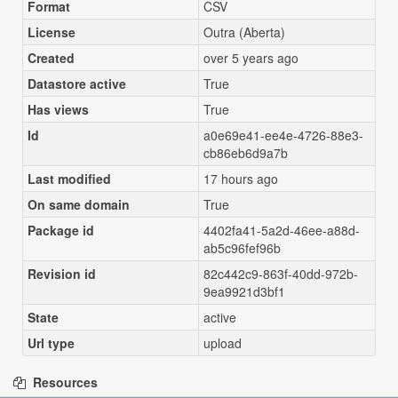
Format
CSV
License
Outra (Aberta)
Created
over 5 years ago
Datastore active
True
Has views
True
Id
a0e69e41-ee4e-4726-88e3-
cb86eb6d9a7b
Last modified
17 hours ago
On same domain
True
Package id
4402fa41-5a2d-46ee-a88d-
ab5c96fef96b
Revision id
82c442c9-863f-40dd-972b-
9ea9921d3bf1
State
active
Url type
upload
Resources