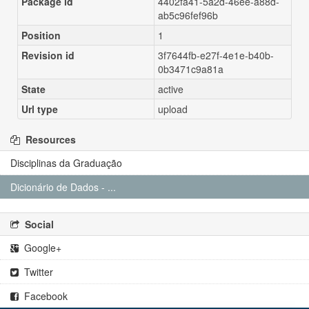
Package id
4402fa41-5a2d-46ee-a88d-
ab5c96fef96b
Position
1
Revision id
3f7644fb-e27f-4e1e-b40b-
0b3471c9a81a
State
active
Url type
upload
Resources
Disciplinas da Graduação
Dicionário de Dados - ...
Social
Google+
Twitter
Facebook