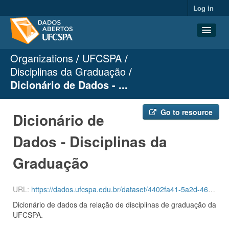
Log in
Organizations
UFCSPA
Datasets
Disciplinas da Graduação
Organizations
Dicionário de Dados - ...
Groups
About
Go to resource
Dicionário de
Dados - Disciplinas da
Graduação
URL:
https://dados.ufcspa.edu.br/dataset/4402fa41-5a2d-46ee-a88d-ab5c96fef96b/resource/1a8a464b-9436-49ab-b3f6-e2f75bfc0b97/download/dicionario_disciplinas_graduacao.odt
Dicionário de dados da relação de disciplinas de graduação da
UFCSPA.