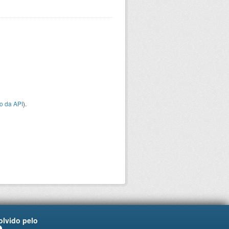
o da API
).
lvido pelo