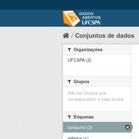
Conjuntos de dados
Organizações
UFCSPA (2)
Grupos
Não há Grupos que
correspondam a essa busca
Etiquetas
consumo (2)
elétrica (1)