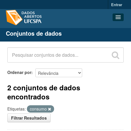
Entrar
Conjuntos de dados
Conjuntos de dados
Organizações
Grupos
Sobre
Ordenar por
2 conjuntos de dados
encontrados
Etiquetas:
consumo
Filtrar Resultados