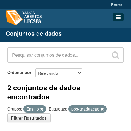
Entrar
Conjuntos de dados
Conjuntos de dados
Organizações
Grupos
Sobre
Ordenar por
2 conjuntos de dados
encontrados
Grupos:
Ensino
Etiquetas:
pós-graduação
Filtrar Resultados