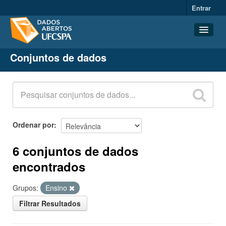
Entrar
Conjuntos de dados
Conjuntos de dados
Organizações
Grupos
Sobre
Ordenar por
6 conjuntos de dados
encontrados
Grupos:
Ensino
Filtrar Resultados