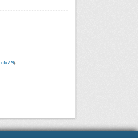
o da API
).