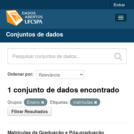
Entrar
Conjuntos de dados
Conjuntos de dados
Organizações
Grupos
Sobre
Ordenar por
1 conjunto de dados encontrado
Grupos:
Ensino
Etiquetas:
matrículas
Filtrar Resultados
Matrículas da Graduação e Pós-graduação