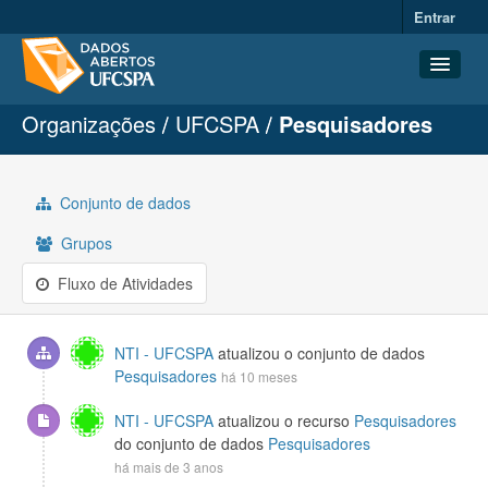
Entrar
Organizações
UFCSPA
Pesquisadores
Conjuntos de dados
Organizações
Grupos
Conjunto de dados
Sobre
Grupos
Fluxo de Atividades
NTI - UFCSPA
atualizou o conjunto de dados
Pesquisadores
há 10 meses
NTI - UFCSPA
atualizou o recurso
Pesquisadores
do conjunto de dados
Pesquisadores
há mais de 3 anos