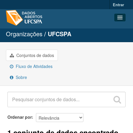
Entrar
Organizações
UFCSPA
Conjuntos de dados
Organizações
Grupos
Conjuntos de dados
Sobre
Fluxo de Atividades
Sobre
Ordenar por
1 conjunto de dados encontrado