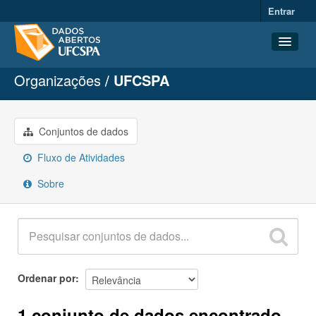
Entrar
Organizações
UFCSPA
Conjuntos de dados
Organizações
Grupos
Conjuntos de dados
Sobre
Fluxo de Atividades
Sobre
Ordenar por
1 conjunto de dados encontrado