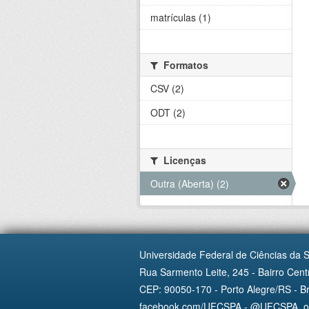
matrículas (1)
Formatos
CSV (2)
ODT (2)
Licenças
Outra (Aberta) (2)
Universidade Federal de Ciências da 
Rua Sarmento Leite, 245 - Bairro Centr
CEP: 90050-170 - Porto Alegre/RS - Br
facebook.com/UFCSPA - @UFCSPA_ofi