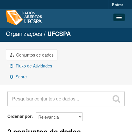
Entrar
Organizações
UFCSPA
Conjuntos de dados
Organizações
Grupos
Conjuntos de dados
Sobre
Fluxo de Atividades
Sobre
Ordenar por
2 conjuntos de dados