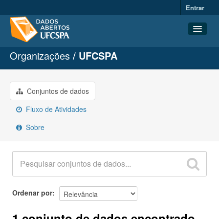
Entrar
Organizações
UFCSPA
Conjuntos de dados
Organizações
Grupos
Conjuntos de dados
Sobre
Fluxo de Atividades
Sobre
Ordenar por
1 conjunto de dados encontrado