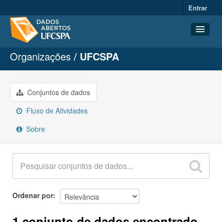
Entrar
Organizações
UFCSPA
Conjuntos de dados
Organizações
Grupos
Conjuntos de dados
Sobre
Fluxo de Atividades
Sobre
Ordenar por
1 conjunto de dados encontrado