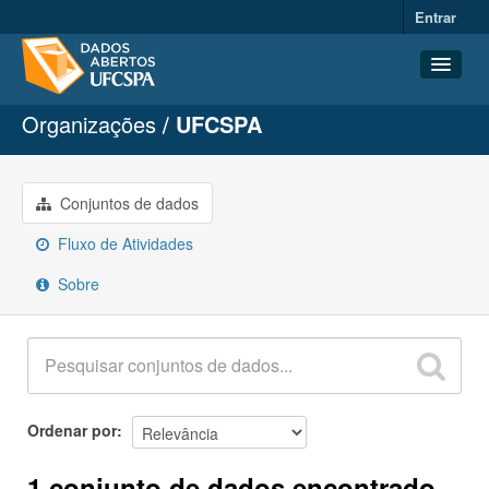
Entrar
Organizações
UFCSPA
Conjuntos de dados
Organizações
Grupos
Conjuntos de dados
Sobre
Fluxo de Atividades
Sobre
Ordenar por
1 conjunto de dados encontrado