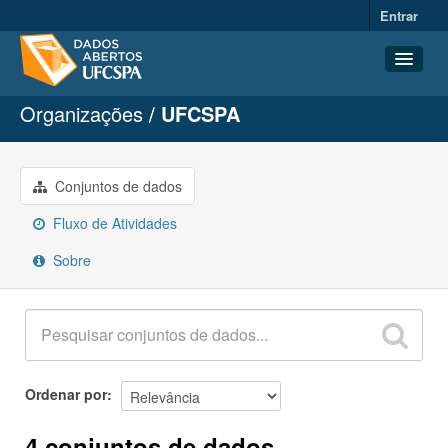
Entrar
Organizações
UFCSPA
Conjuntos de dados
Organizações
Grupos
Conjuntos de dados
Sobre
Fluxo de Atividades
Sobre
Ordenar por
4 conjuntos de dados