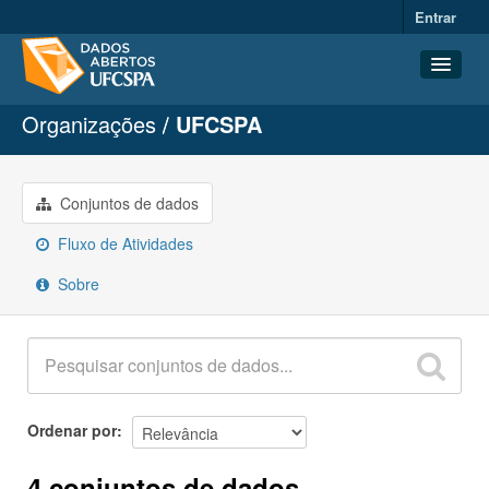
Entrar
Organizações
UFCSPA
Conjuntos de dados
Organizações
Grupos
Conjuntos de dados
Sobre
Fluxo de Atividades
Sobre
Ordenar por
4 conjuntos de dados