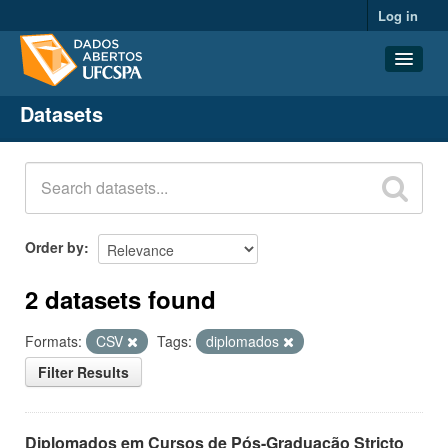
Log in
Datasets
Datasets
Organizations
Groups
About
Order by
2 datasets found
Formats:
CSV
Tags:
diplomados
Filter Results
Diplomados em Cursos de Pós-Graduação Stricto