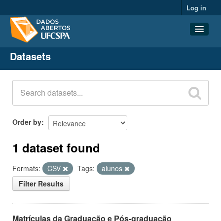
Log in
Datasets
Datasets
Organizations
Groups
About
Order by
1 dataset found
Formats:
CSV
Tags:
alunos
Filter Results
Matrículas da Graduação e Pós-graduação