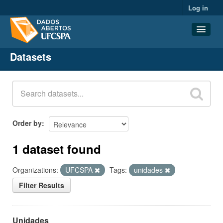
Log in
Datasets
Datasets
Organizations
Groups
About
Order by
1 dataset found
Organizations:
UFCSPA
Tags:
unidades
Filter Results
Unidades