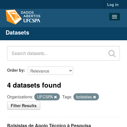
Log in
Datasets
Datasets
Organizations
Groups
About
Order by
4 datasets found
Organizations:
UFCSPA
Tags:
bolsistas
Filter Results
Bolsistas de Apoio Técnico à Pesquisa