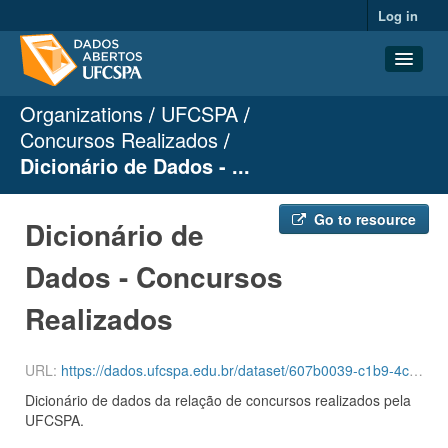
Log in
Organizations
UFCSPA
Datasets
Concursos Realizados
Organizations
Dicionário de Dados - ...
Groups
About
Go to resource
Dicionário de
Dados - Concursos
Realizados
URL:
https://dados.ufcspa.edu.br/dataset/607b0039-c1b9-4ce5-821b-4444fec288e8/resource/4492f659-2fb5-42b3-868b-d7e15298a912/download/dicionario_concursos_realizados.odt
Dicionário de dados da relação de concursos realizados pela
UFCSPA.