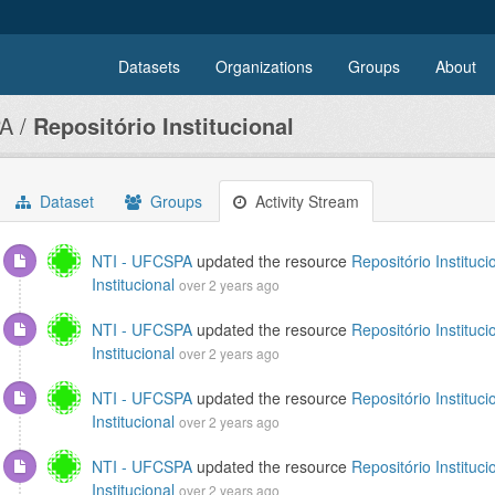
Datasets
Organizations
Groups
About
A
Repositório Institucional
Dataset
Groups
Activity Stream
NTI - UFCSPA
updated the resource
Repositório Instituci
Institucional
over 2 years ago
NTI - UFCSPA
updated the resource
Repositório Instituci
Institucional
over 2 years ago
NTI - UFCSPA
updated the resource
Repositório Instituci
Institucional
over 2 years ago
NTI - UFCSPA
updated the resource
Repositório Instituci
Institucional
over 2 years ago