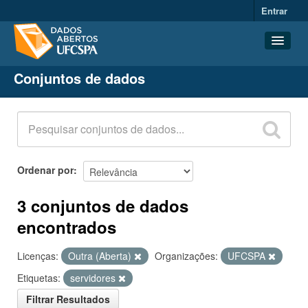
Entrar
Conjuntos de dados
Conjuntos de dados
Organizações
Grupos
Sobre
Ordenar por
3 conjuntos de dados
encontrados
Licenças:
Outra (Aberta)
Organizações:
UFCSPA
Etiquetas:
servidores
Filtrar Resultados