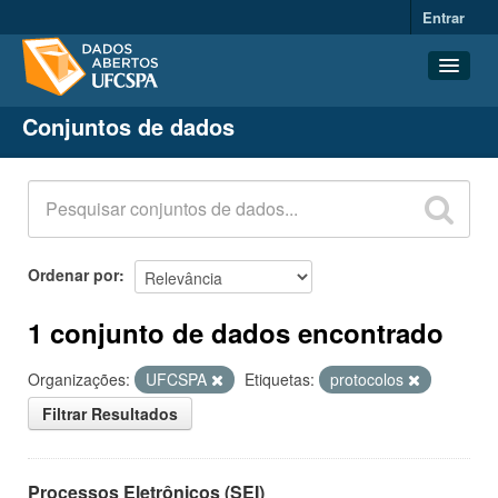
Entrar
Conjuntos de dados
Conjuntos de dados
Organizações
Grupos
Sobre
Ordenar por
1 conjunto de dados encontrado
Organizações:
UFCSPA
Etiquetas:
protocolos
Filtrar Resultados
Processos Eletrônicos (SEI)