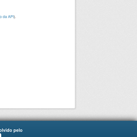
o da API
).
lvido pelo