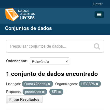
Entrar
Conjuntos de dados
Conjuntos de dados
Organizações
Grupos
Sobre
Ordenar por
1 conjunto de dados encontrado
Licenças:
Outra (Aberta)
Organizações:
UFCSPA
Etiquetas:
processos
SEI
Filtrar Resultados