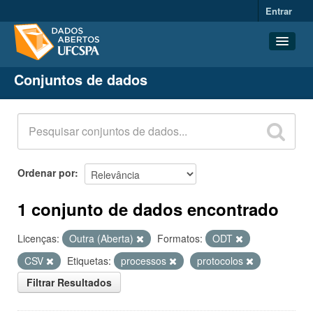
Entrar
Conjuntos de dados
Conjuntos de dados
Organizações
Grupos
Sobre
Ordenar por
1 conjunto de dados encontrado
Licenças:
Outra (Aberta)
Formatos:
ODT
CSV
Etiquetas:
processos
protocolos
Filtrar Resultados