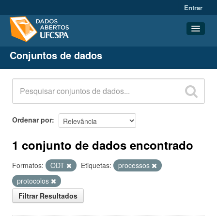
Entrar
Conjuntos de dados
Conjuntos de dados
Organizações
Grupos
Sobre
Ordenar por
1 conjunto de dados encontrado
Formatos:
ODT
Etiquetas:
processos
protocolos
Filtrar Resultados